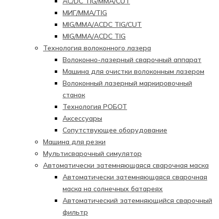
AC/DC TIG/MMA/CUT
МИГ/ММА/TIG
MIG/MMA/ACDC TIG/CUT
MIG/MMA/ACDC TIG
Технология волоконного лазера
Волоконно-лазерный сварочный аппарат
Машина для очистки волоконным лазером
Волоконный лазерный маркировочный
станок
Технология РОБОТ
Аксессуары
Сопутствующее оборудование
Машина для резки
Мультисварочный симулятор
Автоматически затемняющаяся сварочная маска
Автоматически затемняющаяся сварочная
маска на солнечных батареях
Автоматический затемняющийся сварочный
фильтр