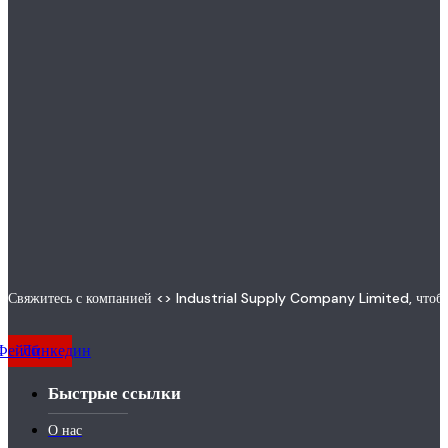
Свяжитесь с компанией <> Industrial Supply Company Limited, чтобы
Фейсбук
Линкедин
Быстрые ссылки
О нас