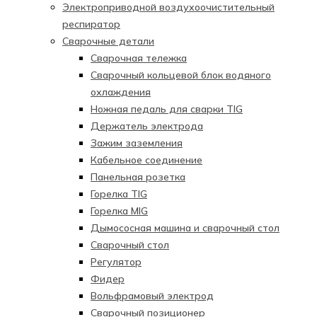
Электроприводной воздухоочистительный
респиратор
Сварочные детали
Сварочная тележка
Сварочный кольцевой блок водяного
охлаждения
Ножная педаль для сварки TIG
Держатель электрода
Зажим заземления
Кабельное соединение
Панельная розетка
Горелка TIG
Горелка MIG
Дымососная машина и сварочный стол
Сварочный стол
Регулятор
Фидер
Вольфрамовый электрод
Сварочный позиционер