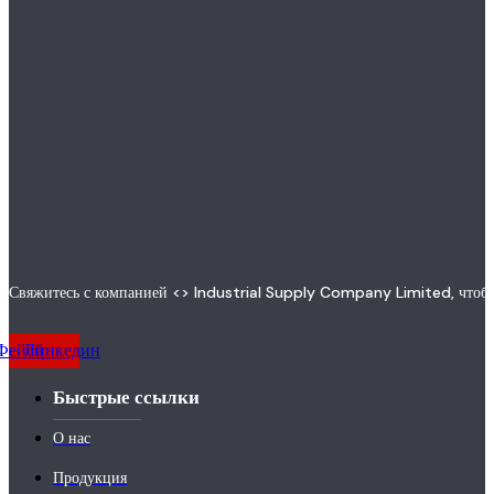
Свяжитесь с компанией <> Industrial Supply Company Limited, чтобы
Фейсбук
Линкедин
Быстрые ссылки
О нас
Продукция