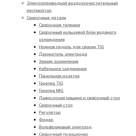
Электроприводной воздухоочистительный
респиратор
Сварочные детали
Сварочная тележка
Сварочный кольцевой блок водяного
охлаждения
Ножная педаль для сварки TIG
Держатель электрода
Зажим заземления
Кабельное соединение
Панельная розетка
Горелка TIG
Горелка MIG
Дымососная машина и сварочный стол
Сварочный стол
Регулятор
Фидер
Вольфрамовый электрод
Сварочный позиционер