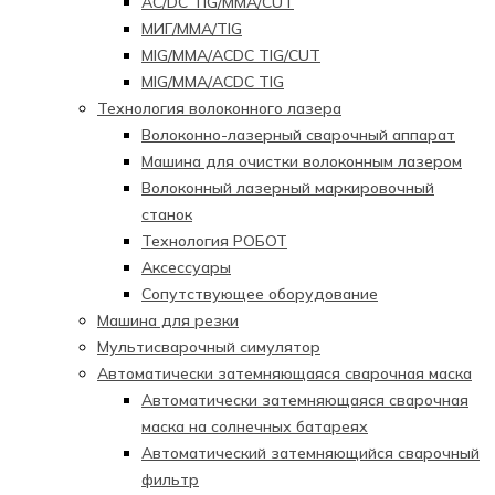
AC/DC TIG/MMA/CUT
МИГ/ММА/TIG
MIG/MMA/ACDC TIG/CUT
MIG/MMA/ACDC TIG
Технология волоконного лазера
Волоконно-лазерный сварочный аппарат
Машина для очистки волоконным лазером
Волоконный лазерный маркировочный
станок
Технология РОБОТ
Аксессуары
Сопутствующее оборудование
Машина для резки
Мультисварочный симулятор
Автоматически затемняющаяся сварочная маска
Автоматически затемняющаяся сварочная
маска на солнечных батареях
Автоматический затемняющийся сварочный
фильтр