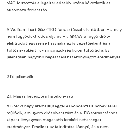
MAG forrasztás a legelterjedtebb, utána következik az
automata forrasztás.
A Wolfram Inert Gáz (TIG) forrasztással ellentétben – amely
nem fogyóelektrodos eljárás – a GMAW a fogyó drót-
elektrodot egyszerre használja az ív vezetőjeként és a
töltőanyagként, így nincs szükség külön töltőrúdra. Ez
jelentősen nagyobb hegesztési hatékonyságot eredményez.
2.Fő jellemzők
2.1. Magas hegesztési hatékonyság
A GMAW nagy áramsűrűséggel és koncentrált hőbevitellel
működik, ami gyors drótolvasztást és a TIG forrasztáshoz
képest lényegesen magasabb lerakási sebességet
eredményez. Emellett az ív indítása könnyű, és a nem