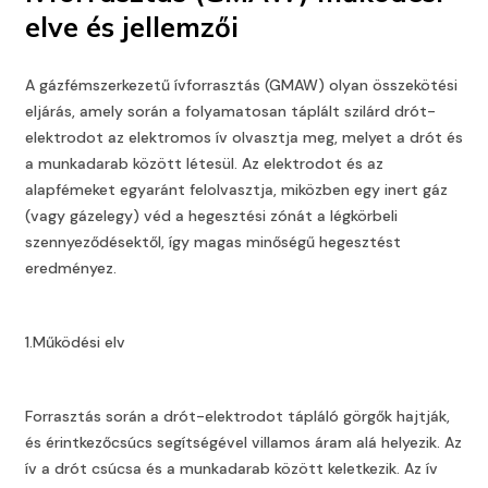
elve és jellemzői
A gázfémszerkezetű ívforrasztás (GMAW) olyan összekötési
eljárás, amely során a folyamatosan táplált szilárd drót-
elektrodot az elektromos ív olvasztja meg, melyet a drót és
a munkadarab között létesül. Az elektrodot és az
alapfémeket egyaránt felolvasztja, miközben egy inert gáz
(vagy gázelegy) véd a hegesztési zónát a légkörbeli
szennyeződésektől, így magas minőségű hegesztést
eredményez.
1.Működési elv
Forrasztás során a drót-elektrodot tápláló görgők hajtják,
és érintkezőcsúcs segítségével villamos áram alá helyezik. Az
ív a drót csúcsa és a munkadarab között keletkezik. Az ív