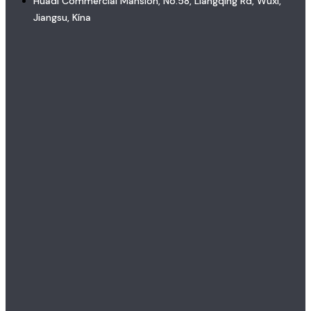
Huadi Commercial Mansion, No.58, Liangqing Rd, Wuxi,
Jiangsu, Kína