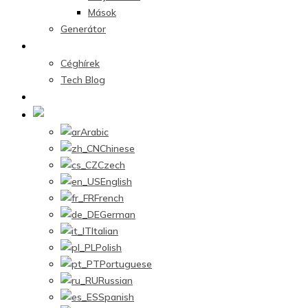
Mások
Generátor
Hírközpont
Céghírek
Tech Blog
Lépjen kapcsolatba velünk
Hungarian
Arabic
Chinese
Czech
English
French
German
Italian
Polish
Portuguese
Russian
Spanish