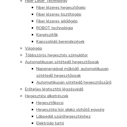
Fiber Laser Technology
Fiber lézeres hegesztőgép
Fiber lézeres tisztítógép
Fiber lézeres jelölőgép
ROBOT technológia
Kiegészítők
Kapcsolódó berendezések
Vágógép
Többszörös hegesztés szimulátor
Automatikusan sötétedő hegesztősisak
Napenergiával működő, automatikusan
sötétedő hegesztősisak
Automatikusan sötétedő hegesztőszűrő
Erőteljes légtisztító légzésvédő
Hegesztési alkatrészek
Hegesztőkocsi
Hegesztési kör alakú vízhűtő egység
Lábpedál szúróhegesztéshez
Elektróda tartó