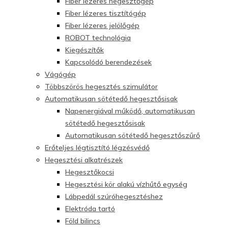
Fiber lézeres hegesztőgép
Fiber lézeres tisztítógép
Fiber lézeres jelölőgép
ROBOT technológia
Kiegészítők
Kapcsolódó berendezések
Vágógép
Többszörös hegesztés szimulátor
Automatikusan sötétedő hegesztősisak
Napenergiával működő, automatikusan
sötétedő hegesztősisak
Automatikusan sötétedő hegesztőszűrő
Erőteljes légtisztító légzésvédő
Hegesztési alkatrészek
Hegesztőkocsi
Hegesztési kör alakú vízhűtő egység
Lábpedál szúróhegesztéshez
Elektróda tartó
Föld bilincs