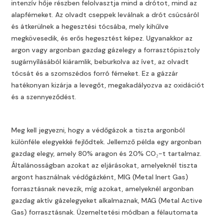
intenzív hője részben felolvasztja mind a drótot, mind az
alapfémeket. Az olvadt cseppek leválnak a drót csúcsáról
és átkerülnek a hegesztési tócsába, mely kihűlve
megkövesedik, és erős hegesztést képez. Ugyanakkor az
argon vagy argonban gazdag gázelegy a forrasztópisztoly
sugárnyílásából kiáramlik, beburkolva az ívet, az olvadt
tócsát és a szomszédos forró fémeket. Ez a gázzár
hatékonyan kizárja a levegőt, megakadályozva az oxidációt
és a szennyeződést.
Meg kell jegyezni, hogy a védőgázok a tiszta argonból
különféle elegyekké fejlődtek. Jellemző példa egy argonban
gazdag elegy, amely 80% aragon és 20% CO₂-t tartalmaz.
Általánosságban azokat az eljárásokat, amelyeknél tiszta
argont használnak védőgázként, MIG (Metal Inert Gas)
forrasztásnak nevezik, míg azokat, amelyeknél argonban
gazdag aktív gázelegyeket alkalmaznak, MAG (Metal Active
Gas) forrasztásnak. Üzemeltetési módban a félautomata