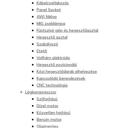
Kábelcsatlakozás
Panel Socket
AWI fáklya
MIG zseblámpa
Füstszívó gép és hegesztőasztal
Hegesztő asztal
Szabályozó
Etető
Volfrám elektróda
Hegesztő pozícionáló
Kézi hegesztődarab elhelyezése
Kapcsolódó berendezések
CNC technológia
Légkompresszor
Szíjhajtású
Dízel motor
Közvetlen hajtású
Benzin motor
Olajmentes