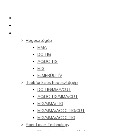
Kezdőlap
Rólunk
Termékek
Hegesztőgép
MMA
DC TIG
AC/DC TIG
MIG
ELMERÜLT ÍV
Többfunkciós hegesztőgép
DC TIG/MMA/CUT
AC/DC TIG/MMA/CUT
MIG/MMA/TIG
MIG/MMA/ACDC TIG/CUT
MIG/MMA/ACDC TIG
Fiber Laser Technology