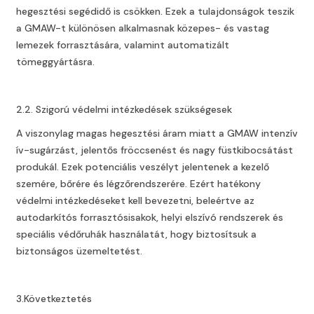
hegesztési segédidő is csökken. Ezek a tulajdonságok teszik
a GMAW-t különösen alkalmasnak közepes- és vastag
lemezek forrasztására, valamint automatizált
tömeggyártásra.
2.2. Szigorú védelmi intézkedések szükségesek
A viszonylag magas hegesztési áram miatt a GMAW intenzív
ív-sugárzást, jelentős fröccsenést és nagy füstkibocsátást
produkál. Ezek potenciális veszélyt jelentenek a kezelő
szemére, bőrére és légzőrendszerére. Ezért hatékony
védelmi intézkedéseket kell bevezetni, beleértve az
autodarkítós forrasztósisakok, helyi elszívó rendszerek és
speciális védőruhák használatát, hogy biztosítsuk a
biztonságos üzemeltetést.
3.Következtetés