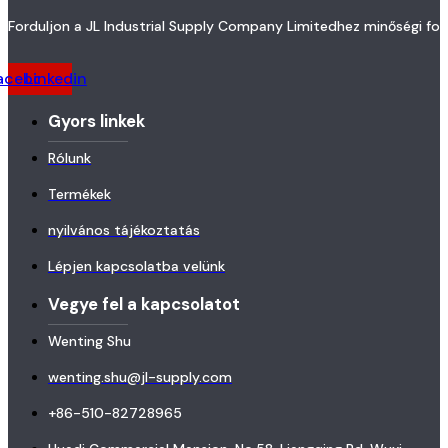
Forduljon a JL Industrial Supply Company Limitedhez minőségi fo
acebook
Linkedin
Gyors linkek
Rólunk
Termékek
nyilvános tájékoztatás
Lépjen kapcsolatba velünk
Vegye fel a kapcsolatot
Wenting Shu
wenting.shu@jl-supply.com
+86-510-82728965