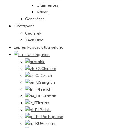
Olajmentes
Mások
Generátor
Hírközpont
Céghírek
Tech Blog
Lépjen kapcsolatba velünk
Hungarian
Arabic
Chinese
Czech
English
French
German
Italian
Polish
Portuguese
Russian