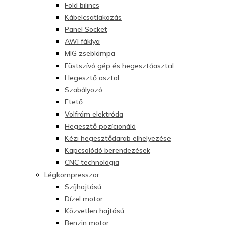
Föld bilincs
Kábelcsatlakozás
Panel Socket
AWI fáklya
MIG zseblámpa
Füstszívó gép és hegesztőasztal
Hegesztő asztal
Szabályozó
Etető
Volfrám elektróda
Hegesztő pozícionáló
Kézi hegesztődarab elhelyezése
Kapcsolódó berendezések
CNC technológia
Légkompresszor
Szíjhajtású
Dízel motor
Közvetlen hajtású
Benzin motor