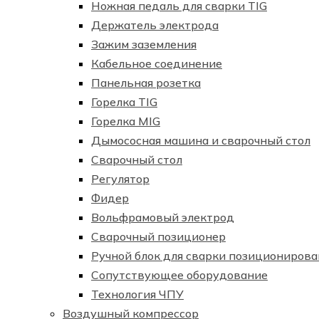
Ножная педаль для сварки TIG
Держатель электрода
Зажим заземления
Кабельное соединение
Панельная розетка
Горелка TIG
Горелка MIG
Дымососная машина и сварочный стол
Сварочный стол
Регулятор
Фидер
Вольфрамовый электрод
Сварочный позиционер
Ручной блок для сварки позиционирова
Сопутствующее оборудование
Технология ЧПУ
Воздушный компрессор