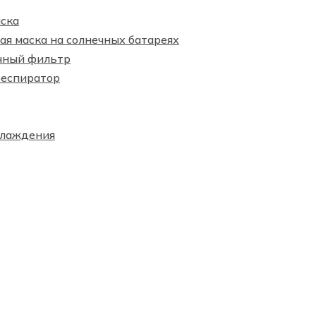
ска
я маска на солнечных батареях
чный фильтр
респиратор
хлаждения