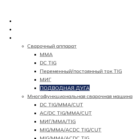
Главная страница
О нас
Продукция
Сварочный аппарат
ММА
DC TIG
Переменный/постоянный ток TIG
МИГ
ПОДВОДНАЯ ДУГА
Многофункциональная сварочная машина
DC TIG/MMA/CUT
AC/DC TIG/MMA/CUT
МИГ/ММА/TIG
MIG/MMA/ACDC TIG/CUT
MIG/MMA/ACDC TIG