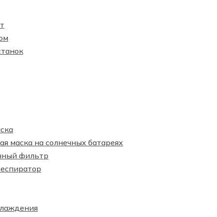
т
ом
станок
ска
я маска на солнечных батареях
чный фильтр
респиратор
хлаждения