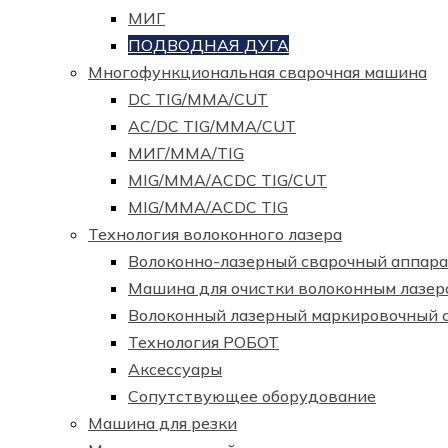
МИГ
ПОДВОДНАЯ ДУГА
Многофункциональная сварочная машина
DC TIG/MMA/CUT
AC/DC TIG/MMA/CUT
МИГ/ММА/TIG
MIG/MMA/ACDC TIG/CUT
MIG/MMA/ACDC TIG
Технология волоконного лазера
Волоконно-лазерный сварочный аппара
Машина для очистки волоконным лазер
Волоконный лазерный маркировочный 
Технология РОБОТ
Аксессуары
Сопутствующее оборудование
Машина для резки