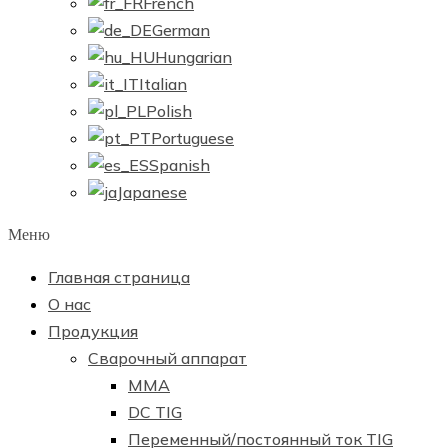
French
German
Hungarian
Italian
Polish
Portuguese
Spanish
Japanese
Меню
Главная страница
О нас
Продукция
Сварочный аппарат
ММА
DC TIG
Переменный/постоянный ток TIG