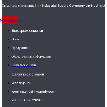
Свяжитесь с компанией <> Industrial Supply Company Limited, чтобы
Фейсбук
Линкедин
Быстрые ссылки
О нас
Продукция
общественная информация
Связаться с нами
Связаться с нами
Wenting Shu
wenting.shu@jl-supply.com
+86-510-82728965