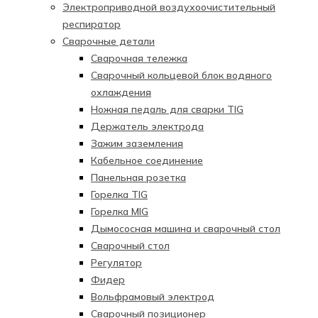
Электроприводной воздухоочистительный
респиратор
Сварочные детали
Сварочная тележка
Сварочный кольцевой блок водяного
охлаждения
Ножная педаль для сварки TIG
Держатель электрода
Зажим заземления
Кабельное соединение
Панельная розетка
Горелка TIG
Горелка MIG
Дымососная машина и сварочный стол
Сварочный стол
Регулятор
Фидер
Вольфрамовый электрод
Сварочный позиционер