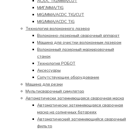
AC/DC TIG/MMA/CUT
МИГ/ММА/TIG
MIG/MMA/ACDC TIG/CUT
MIG/MMA/ACDC TIG
Технология волоконного лазера
Волоконно-лазерный сварочный аппарат
Машина для очистки волоконным лазером
Волоконный лазерный маркировочный
станок
Технология РОБОТ
Аксессуары
Сопутствующее оборудование
Машина для резки
Мультисварочный симулятор
Автоматически затемняющаяся сварочная маска
Автоматически затемняющаяся сварочная
маска на солнечных батареях
Автоматический затемняющийся сварочный
фильтр