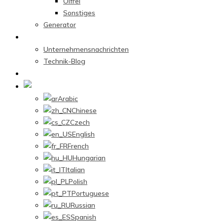
Ölfrei
Sonstiges
Generator
Nachrichtenzentrum
Unternehmensnachrichten
Technik-Blog
Kontaktieren Sie uns
German
Arabic
Chinese
Czech
English
French
Hungarian
Italian
Polish
Portuguese
Russian
Spanish