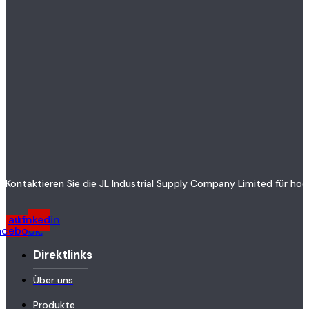
Kontaktieren Sie die JL Industrial Supply Company Limited für h
auf
Linkedin
acebook.
Direktlinks
Über uns
Produkte