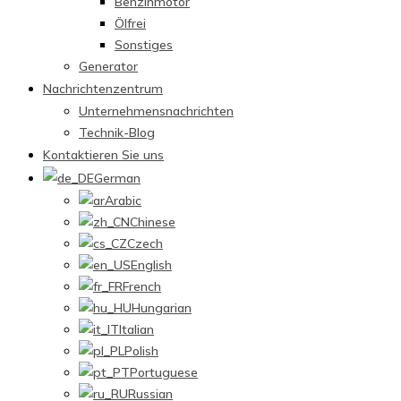
Benzinmotor
Ölfrei
Sonstiges
Generator
Nachrichtenzentrum
Unternehmensnachrichten
Technik-Blog
Kontaktieren Sie uns
German
Arabic
Chinese
Czech
English
French
Hungarian
Italian
Polish
Portuguese
Russian