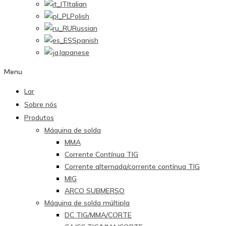
Italian
Polish
Russian
Spanish
Japanese
Menu
Lar
Sobre nós
Produtos
Máquina de solda
MMA
Corrente Contínua TIG
Corrente alternada/corrente contínua TIG
MIG
ARCO SUBMERSO
Máquina de solda múltipla
DC TIG/MMA/CORTE