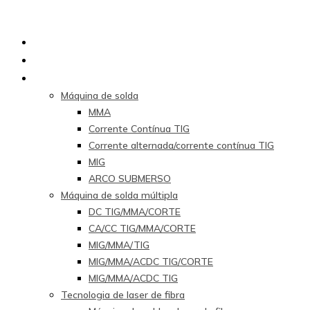
Lar
Sobre nós
Produtos
Máquina de solda
MMA
Corrente Contínua TIG
Corrente alternada/corrente contínua TIG
MIG
ARCO SUBMERSO
Máquina de solda múltipla
DC TIG/MMA/CORTE
CA/CC TIG/MMA/CORTE
MIG/MMA/TIG
MIG/MMA/ACDC TIG/CORTE
MIG/MMA/ACDC TIG
Tecnologia de laser de fibra