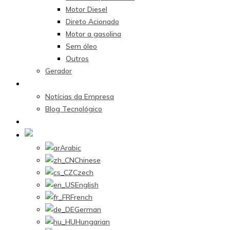
Motor Diesel
Direto Acionado
Motor a gasolina
Sem óleo
Outros
Gerador
Centro de Notícias
Notícias da Empresa
Blog Tecnológico
Contate-nos
Portuguese
Arabic
Chinese
Czech
English
French
German
Hungarian