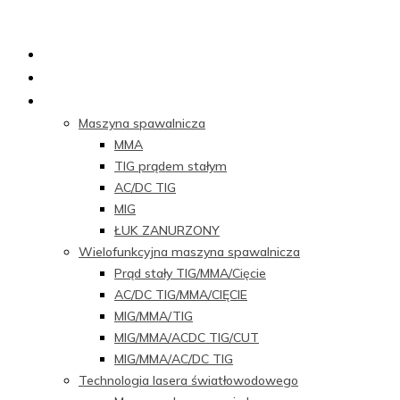
Dom
O nas
Produkty
Maszyna spawalnicza
MMA
TIG prądem stałym
AC/DC TIG
MIG
ŁUK ZANURZONY
Wielofunkcyjna maszyna spawalnicza
Prąd stały TIG/MMA/Cięcie
AC/DC TIG/MMA/CIĘCIE
MIG/MMA/TIG
MIG/MMA/ACDC TIG/CUT
MIG/MMA/AC/DC TIG
Technologia lasera światłowodowego