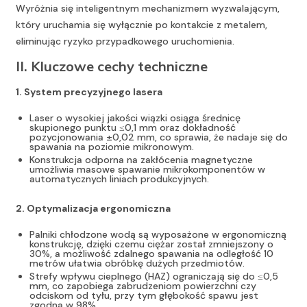
Wyróżnia się inteligentnym mechanizmem wyzwalającym,
który uruchamia się wyłącznie po kontakcie z metalem,
eliminując ryzyko przypadkowego uruchomienia.
II. Kluczowe cechy techniczne
1. System precyzyjnego lasera
Laser o wysokiej jakości wiązki osiąga średnicę
skupionego punktu ≤0,1 mm oraz dokładność
pozycjonowania ±0,02 mm, co sprawia, że nadaje się do
spawania na poziomie mikronowym.
Konstrukcja odporna na zakłócenia magnetyczne
umożliwia masowe spawanie mikrokomponentów w
automatycznych liniach produkcyjnych.
2. Optymalizacja ergonomiczna
Palniki chłodzone wodą są wyposażone w ergonomiczną
konstrukcję, dzięki czemu ciężar został zmniejszony o
30%, a możliwość zdalnego spawania na odległość 10
metrów ułatwia obróbkę dużych przedmiotów.
Strefy wpływu cieplnego (HAZ) ograniczają się do ≤0,5
mm, co zapobiega zabrudzeniom powierzchni czy
odciskom od tyłu, przy tym głębokość spawu jest
zgodna w 98%.