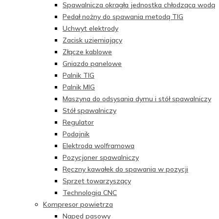
Spawalnicza okrągła jednostka chłodząca wodą
Pedał nożny do spawania metodą TIG
Uchwyt elektrody
Zacisk uziemiający
Złącze kablowe
Gniazdo panelowe
Palnik TIG
Palnik MIG
Maszyna do odsysania dymu i stół spawalniczy
Stół spawalniczy
Regulator
Podajnik
Elektroda wolframowa
Pozycjoner spawalniczy
Ręczny kawałek do spawania w pozycji
Sprzęt towarzyszący
Technologia CNC
Kompresor powietrza
Napęd pasowy