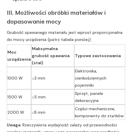
III. Możliwości obróbki materiałów i
dopasowanie mocy
Grubość spawanego materiału jest wprost proporcjonalna
do mocy urządzenia (patrz tabela poniżej):
Maksymalna
Moc
grubość spawania
Typowe zastosowania
urządzenia
(stal)
Elektronika,
1000 W
≤3 mm
cienkościennych
pojemniki
Sprzęt, panele
1500 W
≤5 mm
dekoracyjne
Części mechaniczne,
2000 W
≤8 mm
komponenty do statków
Uwaga
: Rzeczywista wydajność zależy od przewodności