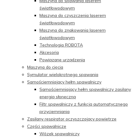
Maszyna do spawania laserem
światłowodowym
Maszyna do czyszczenia laserem
światłowodowym
Maszyna do znakowania laserem
światłowodowym
Technologia ROBOTA
Akcesoria
Powiązane urządzenia
Maszyna do cięcia
Symulator wielokrotnego spawania
Samościemniający hełm spawalniczy
Samościemniający hełm spawalniczy zasilany
energią słoneczną
Filtr spawalniczy z funkcją automatycznego
przyciemniania
Zasilany respirator oczyszczający powietrze
Części spawalnicze
Wózek spawalniczy