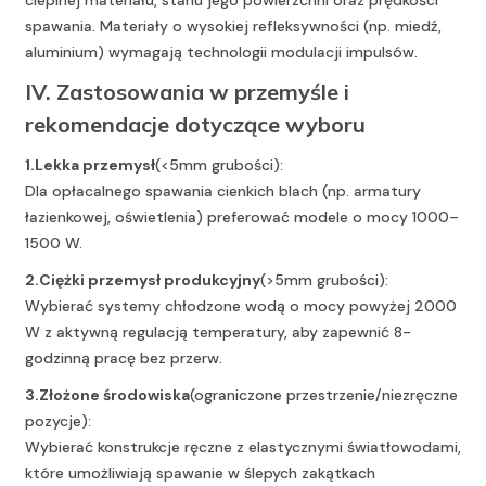
cieplnej materiału, stanu jego powierzchni oraz prędkości
spawania. Materiały o wysokiej refleksywności (np. miedź,
aluminium) wymagają technologii modulacji impulsów.
IV. Zastosowania w przemyśle i
rekomendacje dotyczące wyboru
1.
Lekka przemysł
(<5mm grubości):
Dla opłacalnego spawania cienkich blach (np. armatury
łazienkowej, oświetlenia) preferować modele o mocy 1000–
1500 W.
2.
Ciężki przemysł produkcyjny
(>5mm grubości):
Wybierać systemy chłodzone wodą o mocy powyżej 2000
W z aktywną regulacją temperatury, aby zapewnić 8-
godzinną pracę bez przerw.
3.
Złożone środowiska
(ograniczone przestrzenie/niezręczne
pozycje):
Wybierać konstrukcje ręczne z elastycznymi światłowodami,
które umożliwiają spawanie w ślepych zakątkach