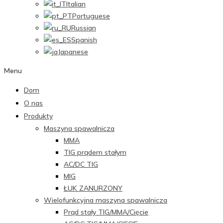
Italian
Portuguese
Russian
Spanish
Japanese
Menu
Dom
O nas
Produkty
Maszyna spawalnicza
MMA
TIG prądem stałym
AC/DC TIG
MIG
ŁUK ZANURZONY
Wielofunkcyjna maszyna spawalnicza
Prąd stały TIG/MMA/Cięcie