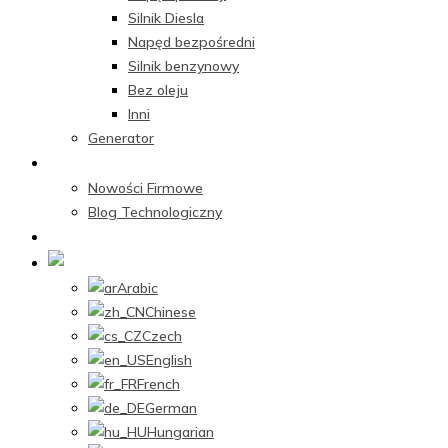
Silnik Diesla
Napęd bezpośredni
Silnik benzynowy
Bez oleju
Inni
Generator
Centrum Nowości
Nowości Firmowe
Blog Technologiczny
Skontaktuj się z nami
Polish
Arabic
Chinese
Czech
English
French
German
Hungarian