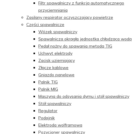
Filtr spawalniczy z funkcją automatycznego
przyciemniania
Zasilany respirator oczyszczający powietrze
Części spawalnicze
Wózek spawalniczy
Spawalnicza okrągła jednostka chłodząca wodą
Pedał nożny do spawania metodą TIG
Uchwyt elektrody
Zacisk uziemiający
Złącze kablowe
Gniazdo panelowe
Palnik TIG
Palnik MIG
Maszyna do odsysania dymu i stół spawalniczy
Stół spawalniczy
Regulator
Podajnik
Elektroda wolframowa
Pozycjoner spawalniczy