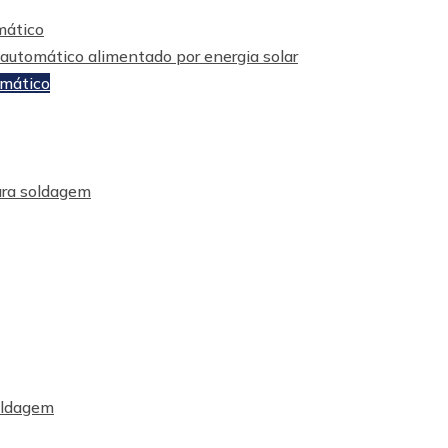
mático
utomático alimentado por energia solar
omático
ara soldagem
oldagem