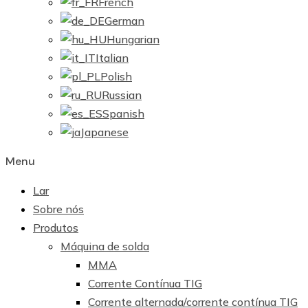
French
German
Hungarian
Italian
Polish
Russian
Spanish
Japanese
Menu
Lar
Sobre nós
Produtos
Máquina de solda
MMA
Corrente Contínua TIG
Corrente alternada/corrente contínua TIG