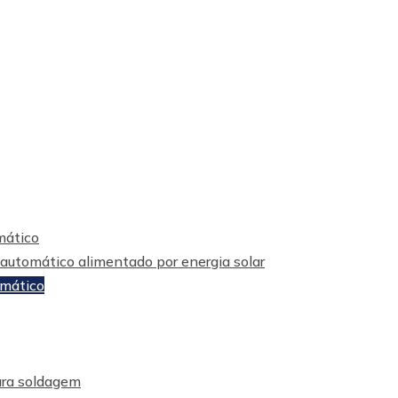
mático
utomático alimentado por energia solar
omático
ara soldagem