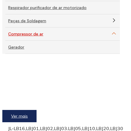
Respirador purificador de ar motorizado
Peças de Soldagem
Compressor de ar
Gerador
Ver mais
JL-LB16,LBJ01,LBJ02,LBJ03.LBJ05,LBJ10,LBJ20,LBJ30