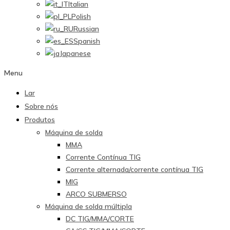
Italian
Polish
Russian
Spanish
Japanese
Menu
Lar
Sobre nós
Produtos
Máquina de solda
MMA
Corrente Contínua TIG
Corrente alternada/corrente contínua TIG
MIG
ARCO SUBMERSO
Máquina de solda múltipla
DC TIG/MMA/CORTE