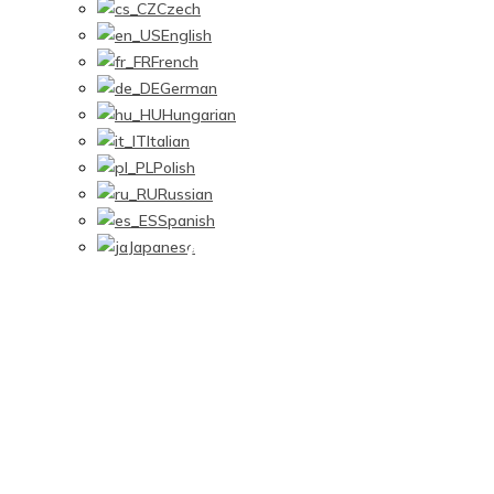
Czech
English
French
German
Hungarian
Italian
Polish
Russian
Spanish
Outros
Japanese
Lar
/
Outros
Outros