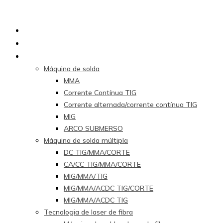
Lar
Sobre nós
Produtos
Máquina de solda
MMA
Corrente Contínua TIG
Corrente alternada/corrente contínua TIG
MIG
ARCO SUBMERSO
Máquina de solda múltipla
DC TIG/MMA/CORTE
CA/CC TIG/MMA/CORTE
MIG/MMA/TIG
MIG/MMA/ACDC TIG/CORTE
MIG/MMA/ACDC TIG
Tecnologia de laser de fibra