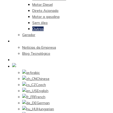
Motor Diesel
Direto Acionado
Motor a gasolina
Sem óleo
Outros
Gerador
Centro de Notícias
Notícias da Empresa
Blog Tecnológico
Contate-nos
Portuguese
Arabic
Chinese
Czech
English
French
German
Hungarian