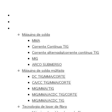
Lar
Sobre nós
Produtos
Máquina de solda
MMA
Corrente Contínua TIG
Corrente alternada/corrente contínua TIG
MIG
ARCO SUBMERSO
Máquina de solda múltipla
DC TIG/MMA/CORTE
CA/CC TIG/MMA/CORTE
MIG/MMA/TIG
MIG/MMA/ACDC TIG/CORTE
MIG/MMA/ACDC TIG
Tecnologia de laser de fibra