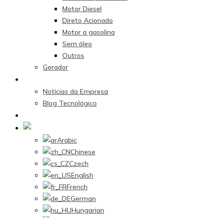
Motor Diesel
Direto Acionado
Motor a gasolina
Sem óleo
Outros
Gerador
Centro de Notícias
Notícias da Empresa
Blog Tecnológico
Contate-nos
Portuguese
Arabic
Chinese
Czech
English
French
German
Hungarian