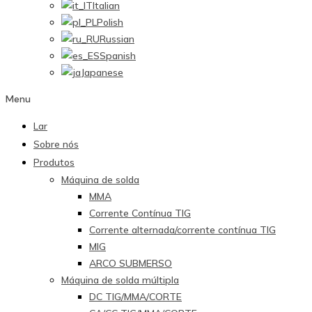
Italian
Polish
Russian
Spanish
Japanese
Menu
Lar
Sobre nós
Produtos
Máquina de solda
MMA
Corrente Contínua TIG
Corrente alternada/corrente contínua TIG
MIG
ARCO SUBMERSO
Máquina de solda múltipla
DC TIG/MMA/CORTE