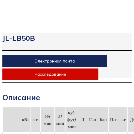
JL-LB50B
Электронная почта
Расследование
Описание
куб.
об/
л/
кВт
л.с.
фут/
Л
Гал
Бар
Пси
кг
Д
мин
мин
мин