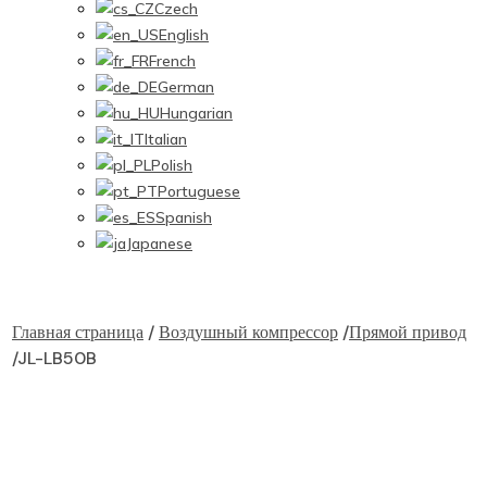
Czech
English
French
German
Hungarian
Italian
Polish
Portuguese
Spanish
Japanese
JL-LB50B
Главная страница
/
Воздушный компрессор
/
Прямой привод
/
JL-LB50B