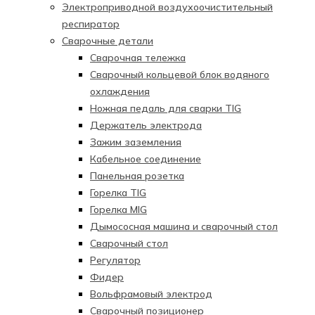
Электроприводной воздухоочистительный
респиратор
Сварочные детали
Сварочная тележка
Сварочный кольцевой блок водяного
охлаждения
Ножная педаль для сварки TIG
Держатель электрода
Зажим заземления
Кабельное соединение
Панельная розетка
Горелка TIG
Горелка MIG
Дымососная машина и сварочный стол
Сварочный стол
Регулятор
Фидер
Вольфрамовый электрод
Сварочный позиционер