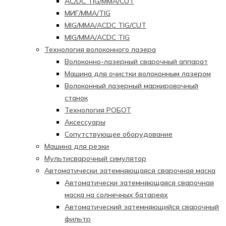
AC/DC TIG/MMA/CUT
МИГ/ММА/TIG
MIG/MMA/ACDC TIG/CUT
MIG/MMA/ACDC TIG
Технология волоконного лазера
Волоконно-лазерный сварочный аппарат
Машина для очистки волоконным лазером
Волоконный лазерный маркировочный
станок
Технология РОБОТ
Аксессуары
Сопутствующее оборудование
Машина для резки
Мультисварочный симулятор
Автоматически затемняющаяся сварочная маска
Автоматически затемняющаяся сварочная
маска на солнечных батареях
Автоматический затемняющийся сварочный
фильтр