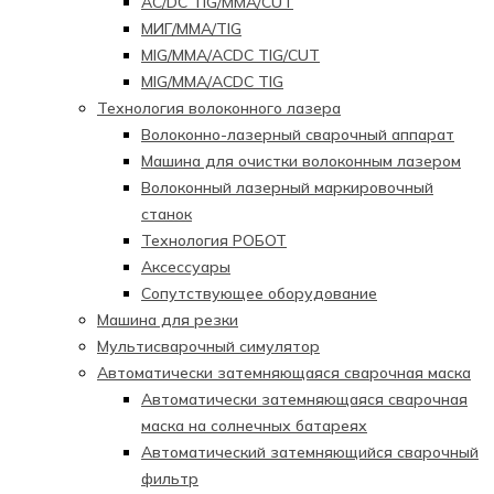
AC/DC TIG/MMA/CUT
МИГ/ММА/TIG
MIG/MMA/ACDC TIG/CUT
MIG/MMA/ACDC TIG
Технология волоконного лазера
Волоконно-лазерный сварочный аппарат
Машина для очистки волоконным лазером
Волоконный лазерный маркировочный
станок
Технология РОБОТ
Аксессуары
Сопутствующее оборудование
Машина для резки
Мультисварочный симулятор
Автоматически затемняющаяся сварочная маска
Автоматически затемняющаяся сварочная
маска на солнечных батареях
Автоматический затемняющийся сварочный
фильтр