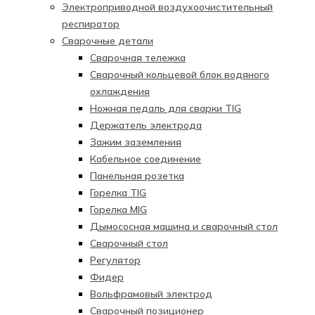
Электроприводной воздухоочистительный
респиратор
Сварочные детали
Сварочная тележка
Сварочный кольцевой блок водяного
охлаждения
Ножная педаль для сварки TIG
Держатель электрода
Зажим заземления
Кабельное соединение
Панельная розетка
Горелка TIG
Горелка MIG
Дымососная машина и сварочный стол
Сварочный стол
Регулятор
Фидер
Вольфрамовый электрод
Сварочный позиционер