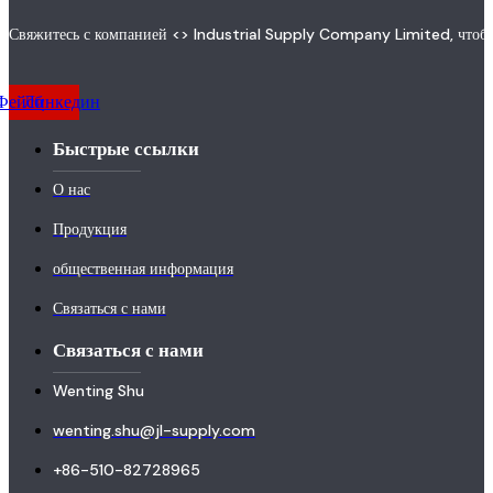
Свяжитесь с компанией <> Industrial Supply Company Limited, чтобы
Фейсбук
Линкедин
Быстрые ссылки
О нас
Продукция
общественная информация
Связаться с нами
Связаться с нами
Wenting Shu
wenting.shu@jl-supply.com
+86-510-82728965