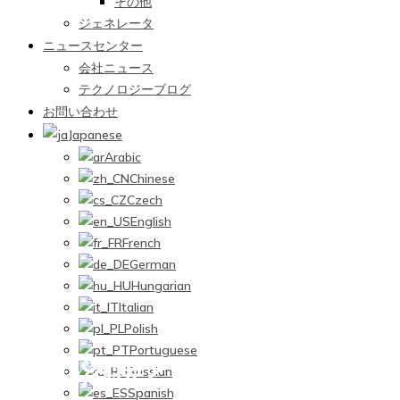
その他
ジェネレータ
ニュースセンター
会社ニュース
テクノロジーブログ
お問い合わせ
Japanese
Arabic
Chinese
Czech
English
French
German
Hungarian
Italian
Polish
Portuguese
MIG溶接とTIG溶接技術の
Russian
Spanish