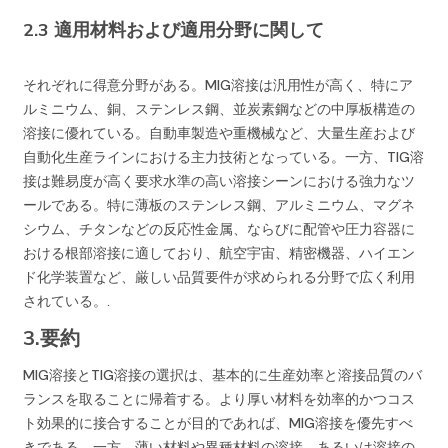
2.3 適用材料および適用分野に関して
それぞれに得意分野がある。MIG溶接は汎用性が高く、特にア
ルミニウム、銅、ステンレス鋼、並炭素鋼などの中厚板構造の
溶接に優れている。自動車製造や重機械など、大量生産および
自動化生産ラインにおける主力技術となっている。一方、TIG溶
接は難易度が高く要求水準の高い溶接シーンにおける強力なツ
ールである。特に薄板のステンレス鋼、アルミニウム、マグネ
シウム、チタンなどの反応性金属、ならびに配管や圧力容器に
おける根部溶接に適しており、航空宇宙、精密機器、ハイエン
ド化学装置など、厳しい品質要件が求められる分野で広く利用
されている。.
3.要約
MIG溶接とTIG溶接の選択は、基本的に生産効率と溶接品質のバ
ランスを取ることに帰着する。より厚い材料を効率的かつコス
ト効果的に接合することが目的であれば、MIG溶接を優先すべ
きである。一方、薄い材料や異種材料の溶接、あるいは溶接の