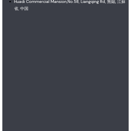
Huadi Commercial Mansion,No.58, Liangqing Rd, 無錫, 江蘇
省, 中国