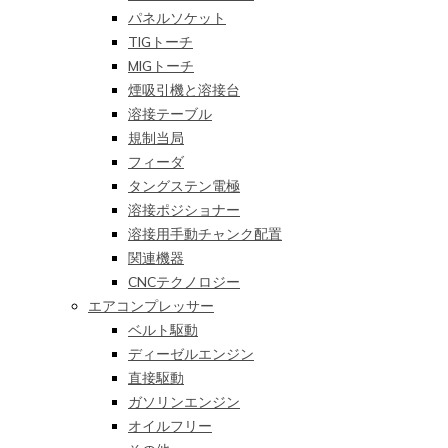
パネルソケット
TIGトーチ
MIGトーチ
煙吸引機と溶接台
溶接テーブル
規制当局
フィーダ
タングステン電極
溶接ポジショナー
溶接用手動チャンク配置
関連機器
CNCテクノロジー
エアコンプレッサー
ベルト駆動
ディーゼルエンジン
直接駆動
ガソリンエンジン
オイルフリー