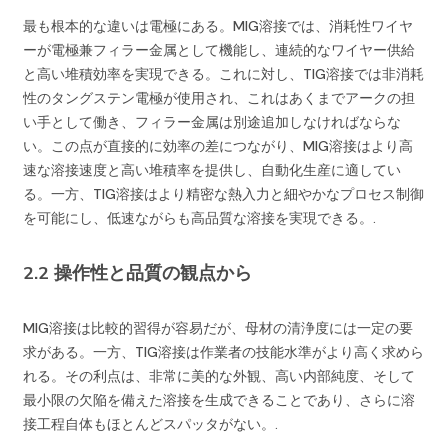
最も根本的な違いは電極にある。MIG溶接では、消耗性ワイヤ
ーが電極兼フィラー金属として機能し、連続的なワイヤー供給
と高い堆積効率を実現できる。これに対し、TIG溶接では非消耗
性のタングステン電極が使用され、これはあくまでアークの担
い手として働き、フィラー金属は別途追加しなければならな
い。この点が直接的に効率の差につながり、MIG溶接はより高
速な溶接速度と高い堆積率を提供し、自動化生産に適してい
る。一方、TIG溶接はより精密な熱入力と細やかなプロセス制御
を可能にし、低速ながらも高品質な溶接を実現できる。.
2.2 操作性と品質の観点から
MIG溶接は比較的習得が容易だが、母材の清浄度には一定の要
求がある。一方、TIG溶接は作業者の技能水準がより高く求めら
れる。その利点は、非常に美的な外観、高い内部純度、そして
最小限の欠陥を備えた溶接を生成できることであり、さらに溶
接工程自体もほとんどスパッタがない。.