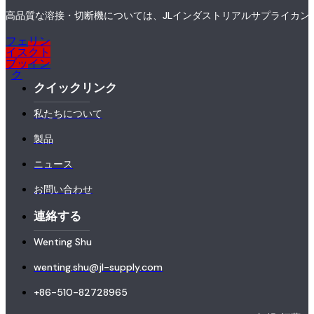
高品質な溶接・切断機については、JLインダストリアルサプライカン
フェ
リン
イス
クト
ブッ
イン
ク
クイックリンク
私たちについて
製品
ニュース
お問い合わせ
連絡する
Wenting Shu
wenting.shu@jl-supply.com
+86-510-82728965