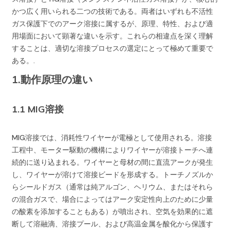
かつ広く用いられる二つの技術である。両者はいずれも不活性
ガス保護下でのアーク溶接に属するが、原理、特性、および適
用場面において顕著な違いを示す。これらの相違点を深く理解
することは、適切な溶接プロセスの選定にとって極めて重要で
ある。.
1.動作原理の違い
1.1 MIG溶接
MIG溶接では、消耗性ワイヤーが電極として使用される。溶接
工程中、モーター駆動の機構によりワイヤーが溶接トーチへ連
続的に送り込まれる。ワイヤーと母材の間に直流アークが発生
し、ワイヤーが溶けて溶接ビードを形成する。トーチノズルか
らシールドガス（通常は純アルゴン、ヘリウム、またはそれら
の混合ガスで、場合によってはアーク安定性向上のために少量
の酸素を添加することもある）が噴出され、空気を効果的に遮
断して溶融滴、溶接プール、および高温金属を酸化から保護す