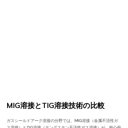
比較
ホームページ
/
ニュースセンター
/
テクノロジーブログ
/
MIG溶接とTIG溶接技術の比較
MIG溶接とTIG溶接技術の比較
ガスシールドアーク溶接の分野では、MIG溶接（金属不活性ガ
ス溶接）とTIG溶接（タングステン不活性ガス溶接）が、核心的