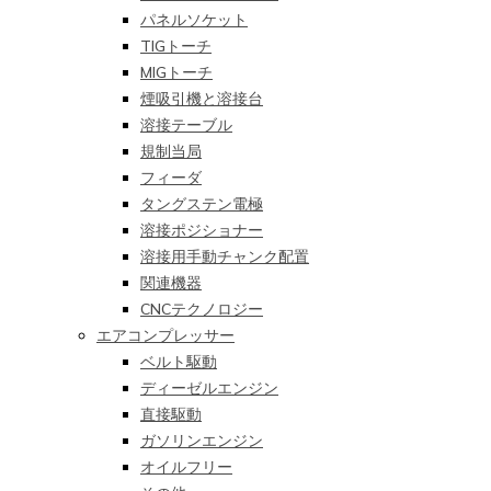
パネルソケット
TIGトーチ
MIGトーチ
煙吸引機と溶接台
溶接テーブル
規制当局
フィーダ
タングステン電極
溶接ポジショナー
溶接用手動チャンク配置
関連機器
CNCテクノロジー
エアコンプレッサー
ベルト駆動
ディーゼルエンジン
直接駆動
ガソリンエンジン
オイルフリー