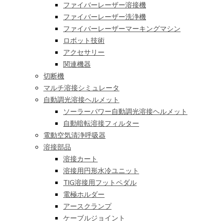
ファイバーレーザー溶接機
ファイバーレーザー洗浄機
ファイバーレーザーマーキングマシン
ロボット技術
アクセサリー
関連機器
切断機
マルチ溶接シミュレータ
自動調光溶接ヘルメット
ソーラーパワー自動調光溶接ヘルメット
自動暗転溶接フィルター
電動空気清浄呼吸器
溶接部品
溶接カート
溶接用円形水冷ユニット
TIG溶接用フットペダル
電極ホルダー
アースクランプ
ケーブルジョイント