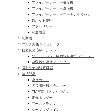
ファイバーレーザー溶接機
ファイバーレーザー洗浄機
ファイバーレーザーマーキングマシン
ロボット技術
アクセサリー
関連機器
切断機
マルチ溶接シミュレータ
自動調光溶接ヘルメット
ソーラーパワー自動調光溶接ヘルメット
自動暗転溶接フィルター
電動空気清浄呼吸器
溶接部品
溶接カート
溶接用円形水冷ユニット
TIG溶接用フットペダル
電極ホルダー
アースクランプ
ケーブルジョイント