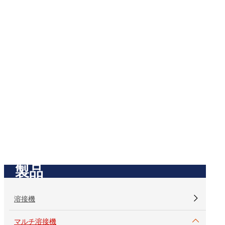
ホームページ
/
ミグ/MMA/ティグ
ミグ/MMA/ティグ
製品
溶接機
マルチ溶接機