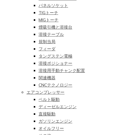
パネルソケット
TIGトーチ
MIGトーチ
煙吸引機と溶接台
溶接テーブル
規制当局
フィーダ
タングステン電極
溶接ポジショナー
溶接用手動チャンク配置
関連機器
CNCテクノロジー
エアコンプレッサー
ベルト駆動
ディーゼルエンジン
直接駆動
ガソリンエンジン
オイルフリー