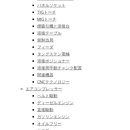
パネルソケット
TIGトーチ
MIGトーチ
煙吸引機と溶接台
溶接テーブル
規制当局
フィーダ
タングステン電極
溶接ポジショナー
溶接用手動チャンク配置
関連機器
CNCテクノロジー
エアコンプレッサー
ベルト駆動
ディーゼルエンジン
直接駆動
ガソリンエンジン
オイルフリー