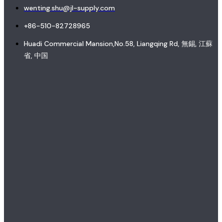
wenting.shu@jl-supply.com
+86-510-82728965
Huadi Commercial Mansion,No.58, Liangqing Rd, 無錫, 江蘇
省, 中国