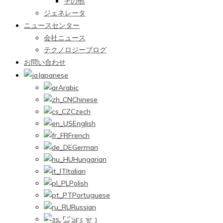
その他
ジェネレータ
ニュースセンター
会社ニュース
テクノロジーブログ
お問い合わせ
Japanese
Arabic
Chinese
Czech
English
French
German
Hungarian
Italian
Polish
Portuguese
Russian
ミグ/MMA/ティグ
Spanish