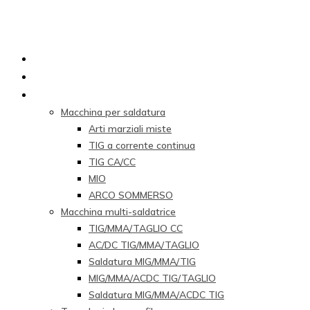
Casa
Chi siamo
Prodotti
Macchina per saldatura
Arti marziali miste
TIG a corrente continua
TIG CA/CC
MIO
ARCO SOMMERSO
Macchina multi-saldatrice
TIG/MMA/TAGLIO CC
AC/DC TIG/MMA/TAGLIO
Saldatura MIG/MMA/TIG
MIG/MMA/ACDC TIG/TAGLIO
Saldatura MIG/MMA/ACDC TIG