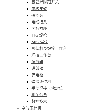
氩弧焊脚踏开关
电极支架
接地夹
电缆接头
面板插座
TIG 焊枪
MIG 焊枪
吸烟机及焊接工作台
焊接工作台
调节器
进纸器
钨电极
焊接变位机
手动焊接卡块定位
相关设备
数控技术
空气压缩机