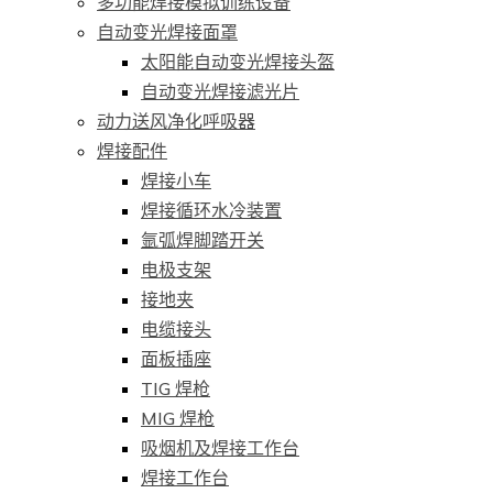
多功能焊接模拟训练设备
自动变光焊接面罩
太阳能自动变光焊接头盔
自动变光焊接滤光片
动力送风净化呼吸器
焊接配件
焊接小车
焊接循环水冷装置
氩弧焊脚踏开关
电极支架
接地夹
电缆接头
面板插座
TIG 焊枪
MIG 焊枪
吸烟机及焊接工作台
焊接工作台