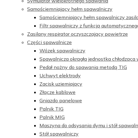
Symulator wielokrotnego spawania
Samościemniający hełm spawalniczy
Samościemniający hełm spawalniczy zasil
Filtr spawalniczy z funkcją automatyczneg
Zasilany respirator oczyszczający powietrze
Części spawalnicze
Wózek spawalniczy
Spawalnicza okrągła jednostka chłodząca
Pedał nożny do spawania metodą TIG
Uchwyt elektrody
Zacisk uziemiający
Złącze kablowe
Gniazdo panelowe
Palnik TIG
Palnik MIG
Maszyna do odsysania dymu i stół spawaln
Stół spawalniczy