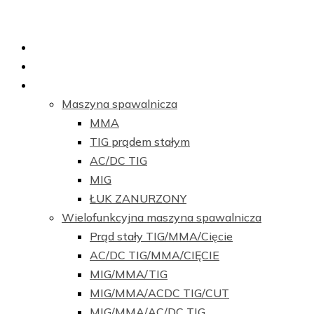
Dom
O nas
Produkty
Maszyna spawalnicza
MMA
TIG prądem stałym
AC/DC TIG
MIG
ŁUK ZANURZONY
Wielofunkcyjna maszyna spawalnicza
Prąd stały TIG/MMA/Cięcie
AC/DC TIG/MMA/CIĘCIE
MIG/MMA/TIG
MIG/MMA/ACDC TIG/CUT
MIG/MMA/AC/DC TIG