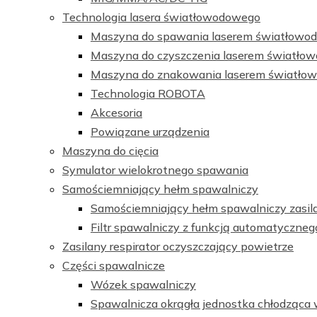
Technologia lasera światłowodowego
Maszyna do spawania laserem światłow
Maszyna do czyszczenia laserem światł
Maszyna do znakowania laserem światł
Technologia ROBOTA
Akcesoria
Powiązane urządzenia
Maszyna do cięcia
Symulator wielokrotnego spawania
Samościemniający hełm spawalniczy
Samościemniający hełm spawalniczy zasil
Filtr spawalniczy z funkcją automatyczneg
Zasilany respirator oczyszczający powietrze
Części spawalnicze
Wózek spawalniczy
Spawalnicza okrągła jednostka chłodząca