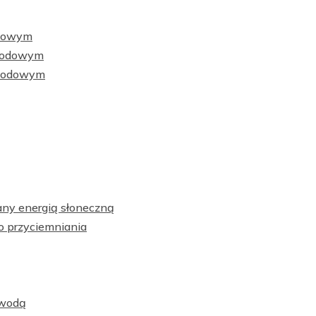
odowym
owodowym
owodowym
any energią słoneczną
o przyciemniania
 wodą