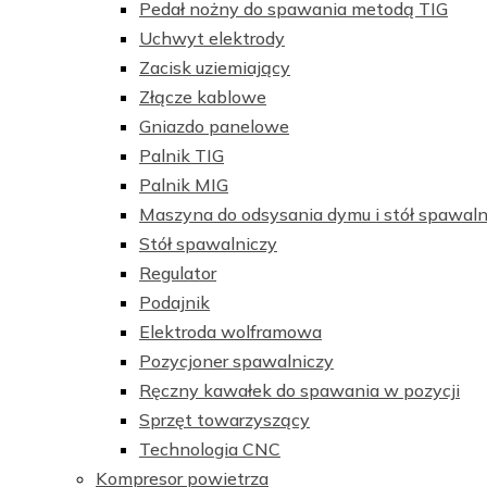
Pedał nożny do spawania metodą TIG
Uchwyt elektrody
Zacisk uziemiający
Złącze kablowe
Gniazdo panelowe
Palnik TIG
Palnik MIG
Maszyna do odsysania dymu i stół spawaln
Stół spawalniczy
Regulator
Podajnik
Elektroda wolframowa
Pozycjoner spawalniczy
Ręczny kawałek do spawania w pozycji
Sprzęt towarzyszący
Technologia CNC
Kompresor powietrza