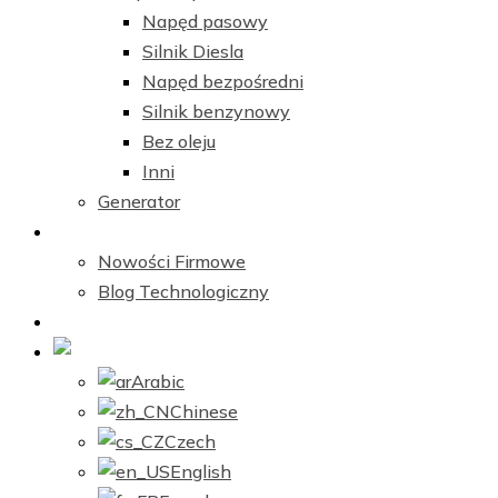
Napęd pasowy
Silnik Diesla
Napęd bezpośredni
Silnik benzynowy
Bez oleju
Inni
Generator
Centrum Nowości
Nowości Firmowe
Blog Technologiczny
Skontaktuj się z nami
Polish
Arabic
Chinese
Czech
English