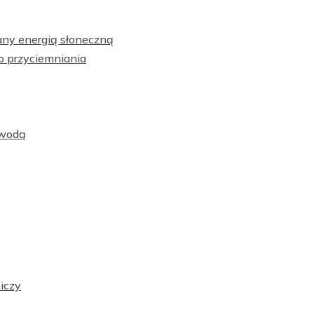
any energią słoneczną
o przyciemniania
 wodą
iczy