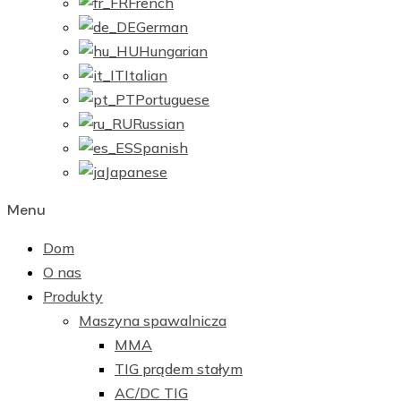
French
German
Hungarian
Italian
Portuguese
Russian
Spanish
Japanese
Menu
Dom
O nas
Produkty
Maszyna spawalnicza
MMA
TIG prądem stałym
AC/DC TIG