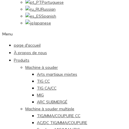
Portuguese
Russian
Spanish
Japanese
Menu
page d'accueil
À propos de nous
Produits
Machine à souder
Arts martiaux mixtes
TIG CC
TIG CA/CC
MIG
ARC SUBMERGÉ
Machine à souder multiple
TIG/MMA/COUPURE CC
AC/DC TIG/MMA/COUPURE