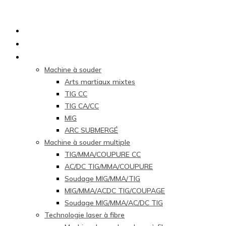
page d'accueil
À propos de nous
Produits
Machine à souder
Arts martiaux mixtes
TIG CC
TIG CA/CC
MIG
ARC SUBMERGÉ
Machine à souder multiple
TIG/MMA/COUPURE CC
AC/DC TIG/MMA/COUPURE
Soudage MIG/MMA/TIG
MIG/MMA/ACDC TIG/COUPAGE
Soudage MIG/MMA/AC/DC TIG
Technologie laser à fibre