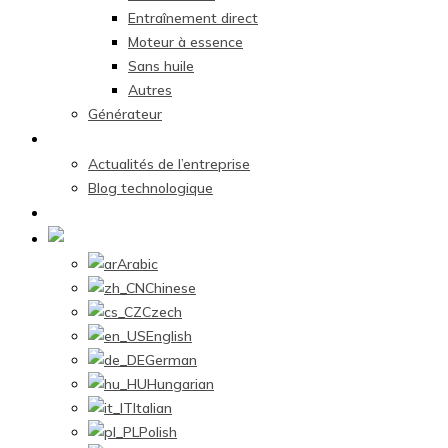
Entraînement direct
Moteur à essence
Sans huile
Autres
Générateur
Centre d’actualités
Actualités de l’entreprise
Blog technologique
Contactez-nous
French
Arabic
Chinese
Czech
English
German
Hungarian
Italian
Polish