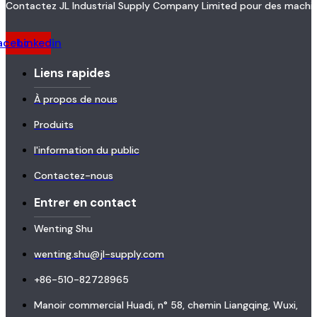
Contactez JL Industrial Supply Company Limited pour des machin
acebook
Linkedin
Liens rapides
À propos de nous
Produits
l'information du public
Contactez-nous
Entrer en contact
Wenting Shu
wenting.shu@jl-supply.com
+86-510-82728965
Manoir commercial Huadi, n° 58, chemin Liangqing, Wuxi,