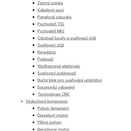
Zemní svorka
Kabelový spoj
Panelová zásuvka
Pochodeň TIG
Pochodeň MIG
Odsávač kouře a svařovací stůl
Svařovací stůl
Regulátor
Podavač
Wolframová elektroda
Svařovací polohovač
Ruční blok pro svařování umístěný
Související vybavení
Technologie CNC
Vzduchový kompresor
Pohon řemenem
Dieselový motor
Přímý pohon
Benzínový motor