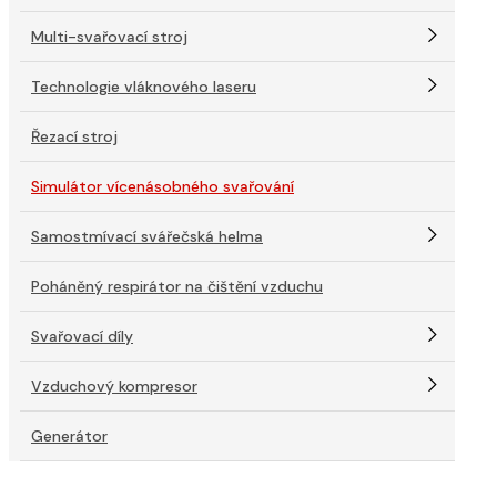
Multi-svařovací stroj
Technologie vláknového laseru
Řezací stroj
Simulátor vícenásobného svařování
Samostmívací svářečská helma
Poháněný respirátor na čištění vzduchu
Svařovací díly
Vzduchový kompresor
Generátor