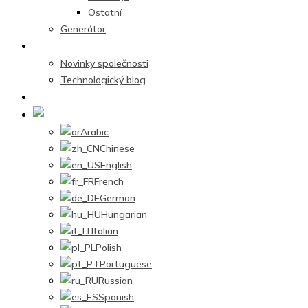
Ostatní
Generátor
Centrum zpráv
Novinky společnosti
Technologický blog
Kontaktujte nás
Czech
Arabic
Chinese
English
French
German
Hungarian
Italian
Polish
Portuguese
Russian
Spanish