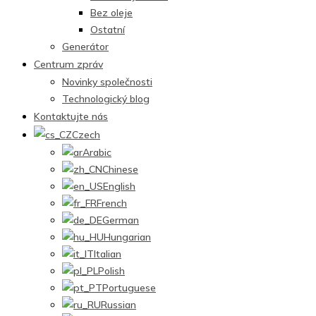
Bez oleje
Ostatní
Generátor
Centrum zpráv
Novinky společnosti
Technologický blog
Kontaktujte nás
Czech
Arabic
Chinese
English
French
German
Hungarian
Italian
Polish
Portuguese
Russian