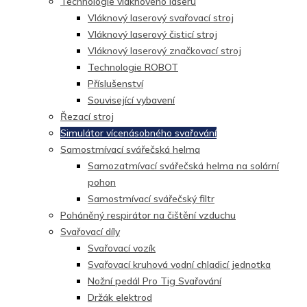
Technologie vláknového laseru
Vláknový laserový svařovací stroj
Vláknový laserový čisticí stroj
Vláknový laserový značkovací stroj
Technologie ROBOT
Příslušenství
Související vybavení
Řezací stroj
Simulátor vícenásobného svařování
Samostmívací svářečská helma
Samozatmívací svářečská helma na solární
pohon
Samostmívací svářečský filtr
Poháněný respirátor na čištění vzduchu
Svařovací díly
Svařovací vozík
Svařovací kruhová vodní chladicí jednotka
Nožní pedál Pro Tig Svařování
Držák elektrod