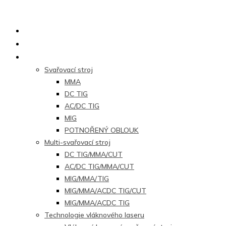
Hlavní stránka
O nás
Produkty
Svařovací stroj
MMA
DC TIG
AC/DC TIG
MIG
POTNOŘENÝ OBLOUK
Multi-svařovací stroj
DC TIG/MMA/CUT
AC/DC TIG/MMA/CUT
MIG/MMA/TIG
MIG/MMA/ACDC TIG/CUT
MIG/MMA/ACDC TIG
Technologie vláknového laseru