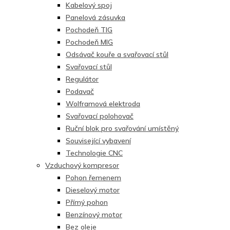
Kabelový spoj
Panelová zásuvka
Pochodeň TIG
Pochodeň MIG
Odsávač kouře a svařovací stůl
Svařovací stůl
Regulátor
Podavač
Wolframová elektroda
Svařovací polohovač
Ruční blok pro svařování umístěný
Související vybavení
Technologie CNC
Vzduchový kompresor
Pohon řemenem
Dieselový motor
Přímý pohon
Benzínový motor
Bez oleje