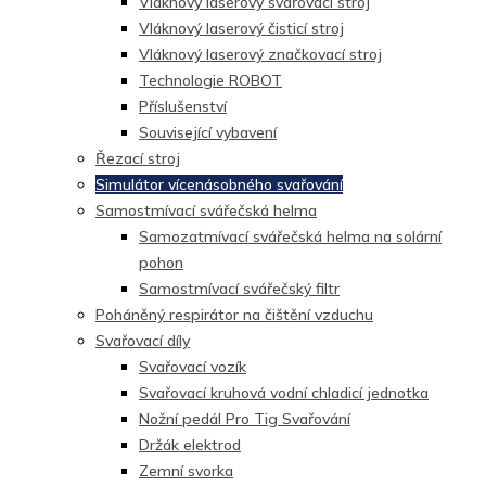
Vláknový laserový svařovací stroj
Vláknový laserový čisticí stroj
Vláknový laserový značkovací stroj
Technologie ROBOT
Příslušenství
Související vybavení
Řezací stroj
Simulátor vícenásobného svařování
Samostmívací svářečská helma
Samozatmívací svářečská helma na solární
pohon
Samostmívací svářečský filtr
Poháněný respirátor na čištění vzduchu
Svařovací díly
Svařovací vozík
Svařovací kruhová vodní chladicí jednotka
Nožní pedál Pro Tig Svařování
Držák elektrod
Zemní svorka