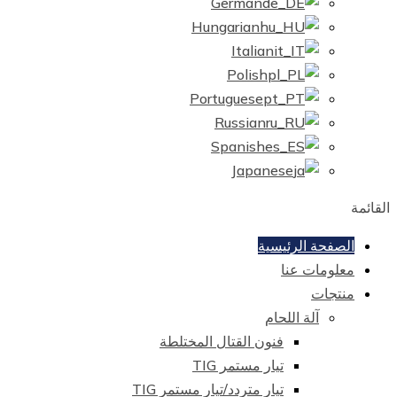
EM
ا
منتجات
German
Hungarian
Italian
Polish
Portuguese
Russian
Spanish
Japanese
القائمة
الصفحة الرئيسية
معلومات عنا
منتجات
آلة اللحام
فنون القتال المختلطة
تيار مستمر TIG
تيار متردد/تيار مستمر TIG