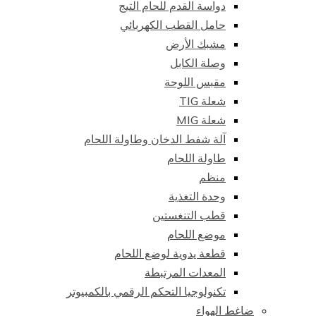
دواسة القدم للحام التيج
حامل القطب الكهربائي
مشبك الأرض
وصلة الكابل
مقبس اللوحة
شعلة TIG
شعلة MIG
آلة شفط الدخان وطاولة اللحام
طاولة اللحام
منظم
وحدة التغذية
قطب التنغستين
موضع اللحام
قطعة يدوية لوضع اللحام
المعدات المرتبطة
تكنولوجيا التحكم الرقمي بالكمبيوتر
ضاغط الهواء